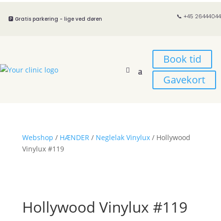
📞 +45 26444044
🅿️ Gratis parkering - lige ved døren
Book tid
Gavekort
Webshop
/
HÆNDER
/
Neglelak Vinylux
/ Hollywood
Vinylux #119
Hollywood Vinylux #119