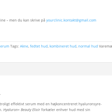
line – men du kan skrive på
yourclinic.kontakt@gmail.com
Serum
Tags:
Akne
,
fedtet hud
,
kombineret hud
,
normal hud
Varemæ
r
utroligt effektivt serum med en højkoncentreret hyaluronsyre-
n.
Hyaluron+ Beauty Elixir
forkæler enhver hud med sin