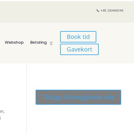
📞 +45 26444044
Book tid
Webshop
Betaling
Gavekort
on,
i