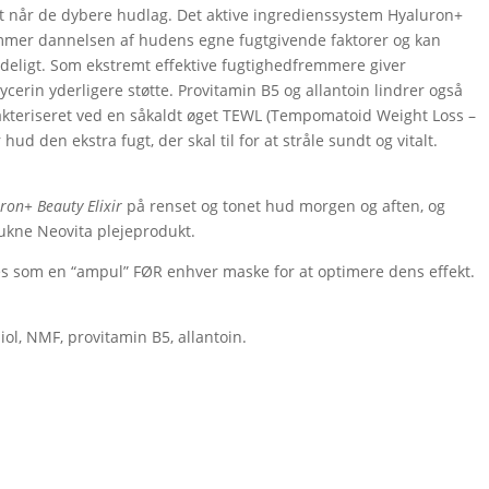
ekt når de dybere hudlag. Det aktive ingredienssystem Hyaluron+
mmer dannelsen af ​​hudens egne fugtgivende faktorer og kan
eligt. Som ekstremt effektive fugtighedfremmere giver
lycerin yderligere støtte. Provitamin B5 og allantoin lindrer også
rakteriseret ved en såkaldt øget TEWL (Tempomatoid Weight Loss –
hud den ekstra fugt, der skal til for at stråle sundt og vitalt.
ron+ Beauty Elixir
på renset og tonet hud morgen og aften, og
rukne Neovita plejeprodukt.
s som en “ampul” FØR enhver maske for at optimere dens effekt.
ol, NMF, provitamin B5, allantoin.