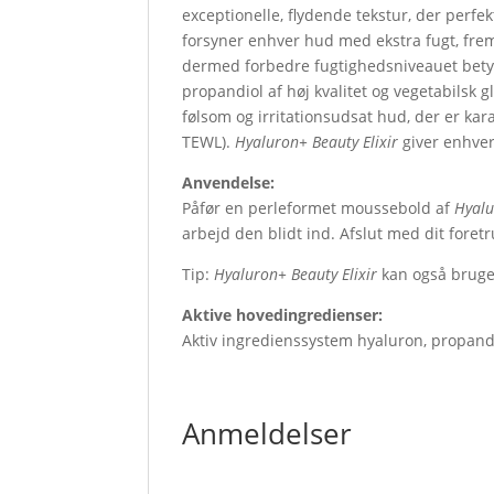
exceptionelle, flydende tekstur, der perf
forsyner enhver hud med ekstra fugt, fre
dermed forbedre fugtighedsniveauet betyd
propandiol af høj kvalitet og vegetabilsk g
følsom og irritationsudsat hud, der er ka
TEWL).
Hyaluron+ Beauty Elixir
giver enhver 
Anvendelse:
Påfør en perleformet moussebold af
Hyalu
arbejd den blidt ind. Afslut med dit foret
Tip:
Hyaluron+ Beauty Elixir
kan også bruge
Aktive hovedingredienser:
Aktiv ingredienssystem hyaluron, propandi
Anmeldelser