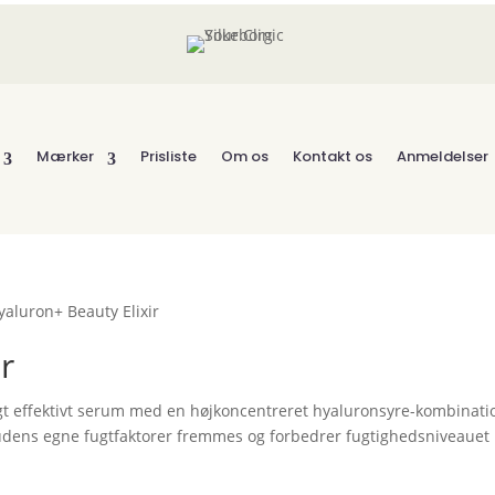
Mærker
Prisliste
Om os
Kontakt os
Anmeldelser
yaluron+ Beauty Elixir
r
ligt effektivt serum med en højkoncentreret hyaluronsyre-kombinati
udens egne fugtfaktorer fremmes og forbedrer fugtighedsniveauet 