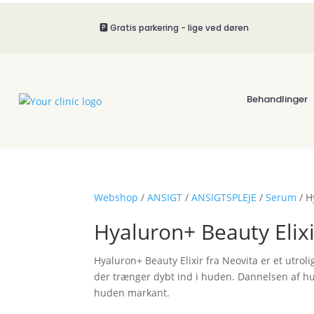
🅿️ Gratis parkering - lige ved døren
Behandlinger
Webshop
/
ANSIGT
/
ANSIGTSPLEJE
/
Serum
/ H
Hyaluron+ Beauty Elixi
Hyaluron+ Beauty Elixir fra Neovita er et utro
der trænger dybt ind i huden. Dannelsen af h
huden markant.