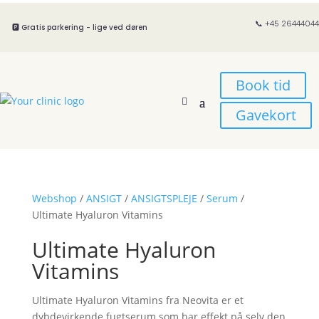
📞 +45 26444044
🅿️ Gratis parkering - lige ved døren
Book tid
Gavekort
Webshop
/
ANSIGT
/
ANSIGTSPLEJE
/
Serum
/
Ultimate Hyaluron Vitamins
Ultimate Hyaluron
Vitamins
Ultimate Hyaluron Vitamins fra Neovita er et
dybdevirkende fugtserum som har effekt på selv den