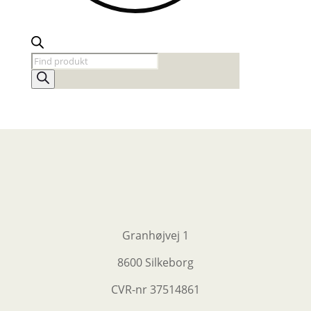
Products
search
Granhøjvej 1
8600 Silkeborg
CVR-nr
37514861