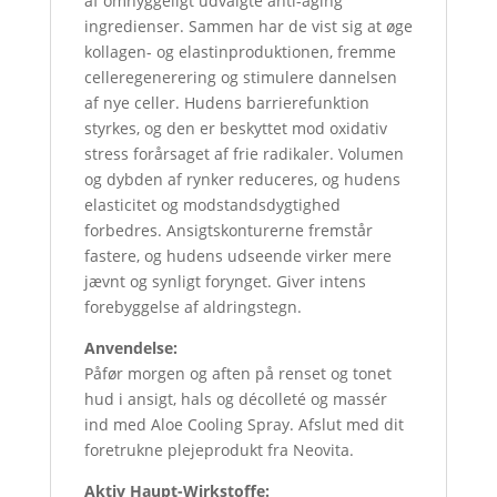
af omhyggeligt udvalgte anti-aging
ingredienser. Sammen har de vist sig at øge
kollagen- og elastinproduktionen, fremme
celleregenerering og stimulere dannelsen
af ​​nye celler. Hudens barrierefunktion
styrkes, og den er beskyttet mod oxidativ
stress forårsaget af frie radikaler. Volumen
og dybden af ​​rynker reduceres, og hudens
elasticitet og modstandsdygtighed
forbedres. Ansigtskonturerne fremstår
fastere, og hudens udseende virker mere
jævnt og synligt forynget. Giver intens
forebyggelse af aldringstegn.
Anvendelse:
Påfør morgen og aften på renset og tonet
hud i ansigt, hals og décolleté og massér
ind med Aloe Cooling Spray. Afslut med dit
foretrukne plejeprodukt fra Neovita.
Aktiv Haupt-Wirkstoffe: