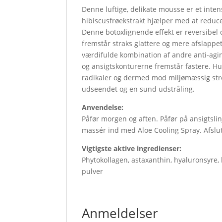
Denne luftige, delikate mousse er et inten
hibiscusfrøekstrakt hjælper med at redu
Denne botoxlignende effekt er reversibel 
fremstår straks glattere og mere afslappet
værdifulde kombination af andre anti-aging
og ansigtskonturerne fremstår fastere. Hu
radikaler og dermed mod miljømæssig stres
udseendet og en sund udstråling.
Anvendelse:
Påfør morgen og aften. Påfør på ansigtslinj
massér ind med Aloe Cooling Spray. Afslut
Vigtigste aktive ingredienser:
Phytokollagen, astaxanthin, hyaluronsyre, h
pulver
Anmeldelser