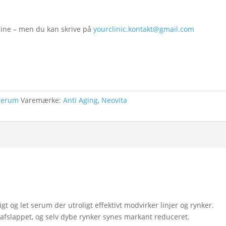
line – men du kan skrive på
yourclinic.kontakt@gmail.com
Serum
Varemærke:
Anti Aging
,
Neovita
igt og let serum der utroligt effektivt modvirker linjer og rynker.
 afslappet, og selv dybe rynker synes markant reduceret.