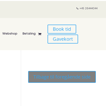
📞 +45 26444044
Book tid
Webshop
Betaling
Gavekort