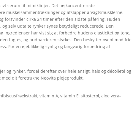
sivt serum til mimiklinjer. Det højkoncentrerede
cere muskelsammentrækninger og afslapper ansigtsmusklerne.
og forsvinder cirka 24 timer efter den sidste påføring. Huden
, og selv udtalte rynker synes betydeligt reducerede. Den
 ingredienser har vist sig at forbedre hudens elasticitet og tone,
den fugtes, og hudbarrieren styrkes. Den beskytter oveni mod frie
s. For en øjeblikkelig synlig og langvarig forbedring af
er og rynker, fordel derefter over hele ansigt, hals og décolleté og
 med dit foretrukne Neovita plejeprodukt.
ibiscusfrøekstrakt, vitamin A, vitamin E, sitosterol, aloe vera-