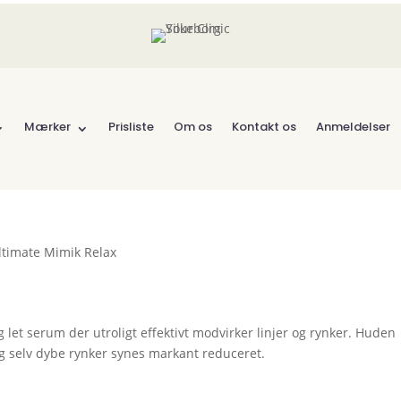
Mærker
Prisliste
Om os
Kontakt os
Anmeldelser
ltimate Mimik Relax
g let serum der utroligt effektivt modvirker linjer og rynker. Huden
 og selv dybe rynker synes markant reduceret.