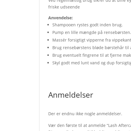
Ved regelmæssig brug sikrer du at dine ey
friske udseende
Anvendelse:
Shampooen rystes godt inden brug.
Pump en lille mængde på rensebørsten
Massér forsigtigt vipperne fra vippekan
Brug rensebørstens bløde børstehår til 
Brug eventuelt fingrene til at fjerne m
Skyl godt med lunt vand og dup forsigti
Anmeldelser
Der er endnu ikke nogle anmeldelser.
Vær den første til at anmelde “Lash Afterc