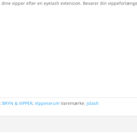
er dine vipper efter en eyelash extension. Bevarer din vippeforlæng
r:
BRYN & VIPPER
,
Vippeserum
Varemærke:
Jolash