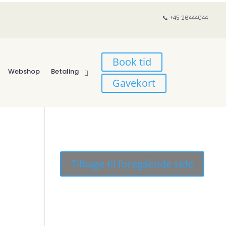
📞 +45 26444044
Book tid
Webshop
Betaling
Gavekort