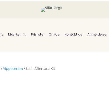
Mærker
Prisliste
Om os
Kontakt os
Anmeldelser
R
/
Vippeserum
/ Lash Aftercare Kit