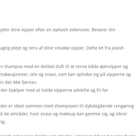
kytter dine vipper efter en eyelash extension. Bevarer din
lig pleje og rens af dine smukke vipper. Dette kit fra Jolash
v shampoo med en delikat duft til at rense både øjenvipper og
 makeuprester, olie og snavs, som kan ophobe sig på vipperne og
 det ikke fjernes.
 der hjælper med at holde vipperne adskilte og fri for
te, der er ideel sammen med shampooen til dybdegående rengøring
nå de områder, hvor snavs og makeup kan gemme sig, og sikrer
ng.