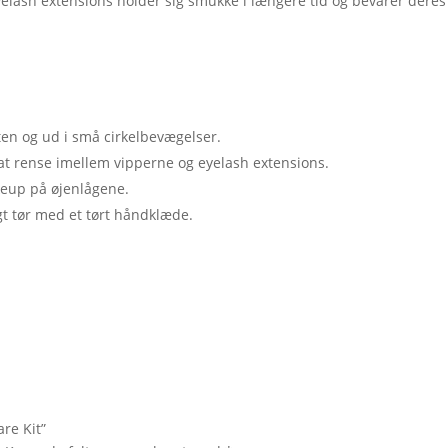
elash extensions holder sig smukke i længere tid og bevarer deres
.
ten og ud i små cirkelbevægelser.
at rense imellem vipperne og eyelash extensions.
akeup på øjenlågene.
gt tør med et tørt håndklæde.
are Kit”