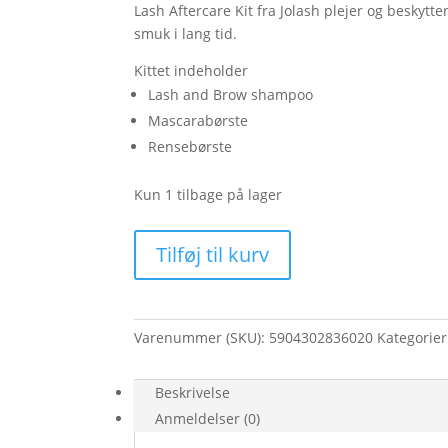
Lash Aftercare Kit fra Jolash plejer og beskytt
smuk i lang tid.
Kittet indeholder
Lash and Brow shampoo
Mascarabørste
Rensebørste
Kun 1 tilbage på lager
Lash
Tilføj til kurv
Aftercare
Kit
antal
Varenummer (SKU):
5904302836020
Kategorie
Beskrivelse
Anmeldelser (0)