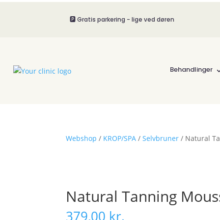
🅿️ Gratis parkering - lige ved døren
Behandlinger
Webshop
/
KROP/SPA
/
Selvbruner
/ Natural T
Natural Tanning Mous
379,00
kr.