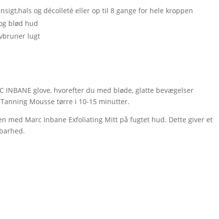
ansigt,hals og décolleté eller op til 8 gange for hele kroppen
 og blød hud
lvbruner lugt
 INBANE glove, hvorefter du med bløde, glatte bevægelser
 Tanning Mousse tørre i 10-15 minutter.
n med Marc Inbane Exfoliating Mitt på fugtet hud. Dette giver et
dbarhed.