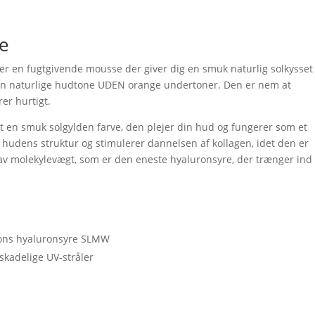
e
r en fugtgivende mousse der giver dig en smuk naturlig solkysset
 din naturlige hudtone UDEN orange undertoner. Den er nem at
r hurtigt.
t en smuk solgylden farve, den plejer din hud og fungerer som et
 hudens struktur og stimulerer dannelsen af kollagen, idet den er
v molekylevægt, som er den eneste hyaluronsyre, der trænger ind
ions hyaluronsyre SLMW
skadelige UV-stråler