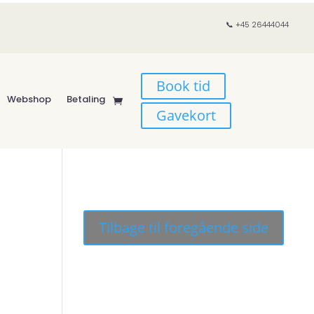
📞 +45 26444044
Book tid
Webshop
Betaling
Gavekort