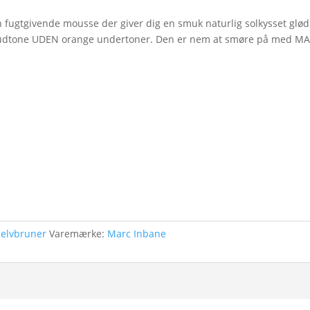
fugtgivende mousse der giver dig en smuk naturlig solkysset glød
e hudtone UDEN orange undertoner. Den er nem at smøre på med M
Selvbruner
Varemærke:
Marc Inbane