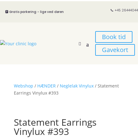
📞 +45 26444044
🅿️ Gratis parkering - lige ved døren
Book tid
Gavekort
Webshop
/
HÆNDER
/
Neglelak Vinylux
/ Statement
Earrings Vinylux #393
Statement Earrings
Vinylux #393