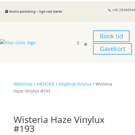
📞 +45 26444044
🅿️ Gratis parkering - lige ved døren
Book tid
Gavekort
Webshop
/
HÆNDER
/
Neglelak Vinylux
/ Wisteria
Haze Vinylux #193
Wisteria Haze Vinylux
#193