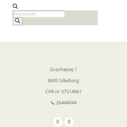
Products
search
Granhøjvej 1
8600 Silkeborg
CVR-nr
37514861
📞 26444044