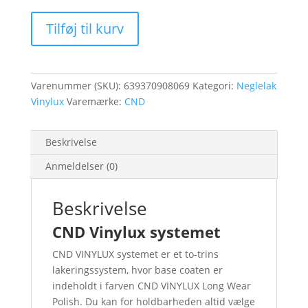
Wisteria
Tilføj til kurv
Haze
Vinylux
#193
antal
Varenummer (SKU):
639370908069
Kategori:
Neglelak
Vinylux
Varemærke:
CND
Beskrivelse
Anmeldelser (0)
Beskrivelse
CND Vinylux systemet
CND VINYLUX systemet er et to-trins
lakeringssystem, hvor base coaten er
indeholdt i farven CND VINYLUX Long Wear
Polish. Du kan for holdbarheden altid vælge