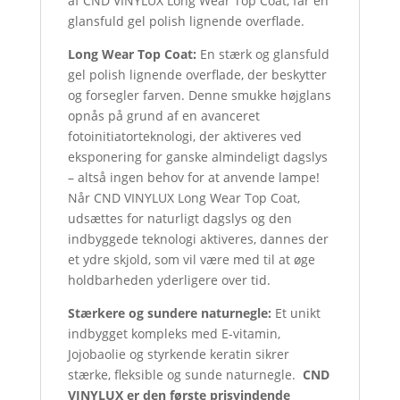
af CND VINYLUX Long Wear Top Coat, får en
glansfuld gel polish lignende overflade.
Long Wear Top Coat:
En stærk og glansfuld
gel polish lignende overflade, der beskytter
og forsegler farven. Denne smukke højglans
opnås på grund af en avanceret
fotoinitiatorteknologi, der aktiveres ved
eksponering for ganske almindeligt dagslys
– altså ingen behov for at anvende lampe!
Når CND VINYLUX Long Wear Top Coat,
udsættes for naturligt dagslys og den
indbyggede teknologi aktiveres, dannes der
et ydre skjold, som vil være med til at øge
holdbarheden yderligere over tid.
Stærkere og sundere naturnegle:
Et unikt
indbygget kompleks med E-vitamin,
Jojobaolie og styrkende keratin sikrer
stærke, fleksible og sunde naturnegle.
CND
VINYLUX er den første prisvindende