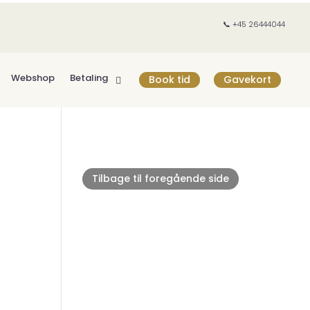
📞 +45 26444044
Webshop
Betaling
Book tid
Gavekort