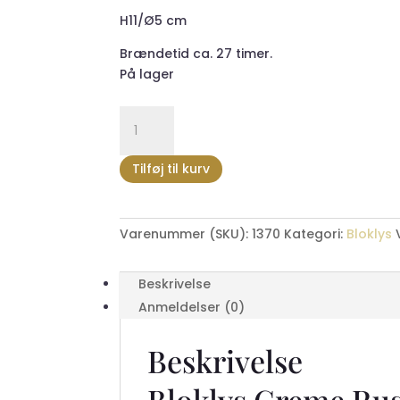
H11/Ø5 cm
Brændetid ca. 27 timer.
På lager
Bloklys
små
hvid
Tilføj til kurv
Rustik
Glimmer
27T
Varenummer (SKU):
1370
Kategori:
Bloklys
antal
Beskrivelse
Anmeldelser (0)
Beskrivelse