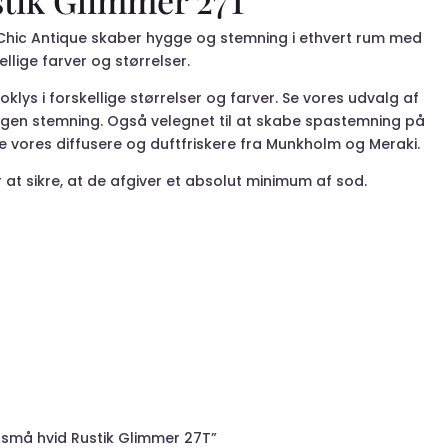
stik Glimmer 27T
 Chic Antique skaber hygge og stemning i ethvert rum med
ellige farver og størrelser.
oklys i forskellige størrelser og farver. Se vores udvalg af
 egen stemning. Også velegnet til at skabe spastemning på
e vores diffusere og duftfriskere fra Munkholm og Meraki.
 at sikre, at de afgiver et absolut minimum af sod.
s små hvid Rustik Glimmer 27T”