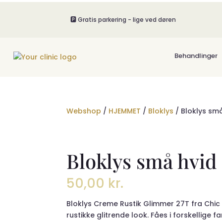
🅿️ Gratis parkering - lige ved døren
Behandlinger
Webshop
/
HJEMMET
/
Bloklys
/ Bloklys sm
Bloklys små hvid
50,00
kr.
Bloklys Creme Rustik Glimmer 27T fra Chic
rustikke glitrende look. Fåes i forskellige f